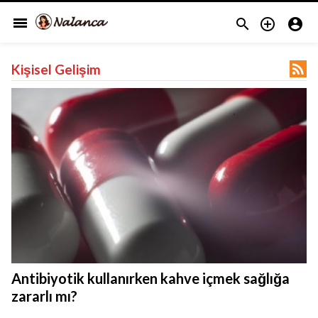
menu




Kişisel Gelişim
Antibiyotik kullanırken kahve içmek sağlığa
zararlı mı?