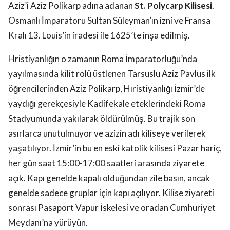
Aziz’i Aziz Polikarp adına adanan
St. Polycarp Kilisesi
.
Osmanlı İmparatoru Sultan Süleyman’ın izni ve Fransa
Kralı 13. Louis’in iradesi ile 1625’te inşa edilmiş.
Hristiyanlığın o zamanın Roma İmparatorluğu’nda
yayılmasında kilit rolü üstlenen Tarsuslu Aziz Pavlus ilk
öğrencilerinden Aziz Polikarp, Hıristiyanlığı İzmir’de
yaydığı gerekçesiyle Kadifekale eteklerindeki Roma
Stadyumunda yakılarak öldürülmüş. Bu trajik son
asırlarca unutulmuyor ve azizin adı kiliseye verilerek
yaşatılıyor. İzmir’in bu en eski katolik kilisesi Pazar hariç,
her gün saat 15:00-17:00 saatleri arasında ziyarete
açık. Kapı genelde kapalı olduğundan zile basın, ancak
genelde sadece gruplar için kapı açılıyor. Kilise ziyareti
sonrası Pasaport Vapur İskelesi ve oradan Cumhuriyet
Meydanı’na yürüyün.