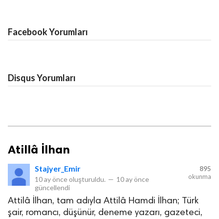
Facebook Yorumları
Disqus Yorumları
Atillâ İlhan
Stajyer_Emir
895
okunma
10 ay önce
oluşturuldu.
—
10 ay önce
güncellendi
Attilâ İlhan, tam adıyla Attilâ Hamdi İlhan; Türk
şair, romancı, düşünür, deneme yazarı, gazeteci,