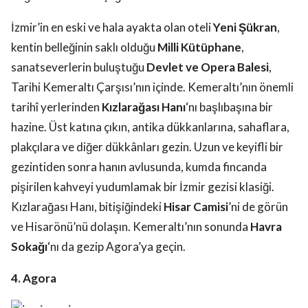
İzmir’in en eski ve hala ayakta olan oteli
Yeni Şükran
,
kentin belleğinin saklı olduğu
Milli Kütüphane
,
sanatseverlerin buluştuğu
Devlet ve Opera Balesi
,
Tarihi Kemeraltı Çarşısı’nın içinde. Kemeraltı’nın önemli
tarihî yerlerinden
Kızlarağası Hanı
‘nı başlıbaşına bir
hazine. Üst katına çıkın, antika dükkanlarına, sahaflara,
plakçılara ve diğer dükkânları gezin. Uzun ve keyifli bir
gezintiden sonra hanın avlusunda, kumda fincanda
pişirilen kahveyi yudumlamak bir İzmir gezisi klasiği.
Kızlarağası Hanı, bitişiğindeki
Hisar Camisi
’ni de görün
ve Hisarönü’nü dolaşın. Kemeraltı’nın sonunda
Havra
Sokağı
‘nı da gezip Agora’ya geçin.
4. Agora