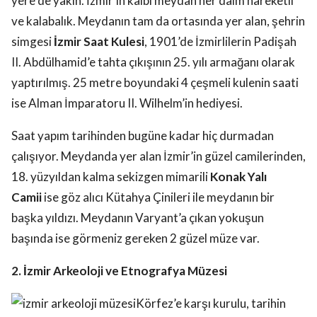
yere de yakın. İzmir’in kalbi meydan her daim hareketli
ve kalabalık. Meydanın tam da ortasında yer alan, şehrin
simgesi
İzmir Saat Kulesi
, 1901’de İzmirlilerin Padişah
II. Abdülhamid’e tahta çıkışının 25. yılı armağanı olarak
yaptırılmış. 25 metre boyundaki 4 çeşmeli kulenin saati
ise Alman İmparatoru II. Wilhelm’in hediyesi.
Saat yapım tarihinden bugüne kadar hiç durmadan
çalışıyor. Meydanda yer alan İzmir’in güzel camilerinden,
18. yüzyıldan kalma sekizgen mimarili
Konak Yalı
Camii
ise göz alıcı Kütahya Çinileri ile meydanın bir
başka yıldızı. Meydanın Varyant’a çıkan yokuşun
başında ise görmeniz gereken 2 güzel müze var.
2. İzmir Arkeoloji ve Etnografya Müzesi
Körfez’e karşı kurulu, tarihin