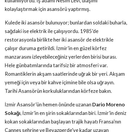
kullanılıyordu. İş adamı Nesim Levi, ulaşımı
kolaylaştırmak için asansörü yaptırmış.
Kulede iki asansör bulunuyor; bunlardan soldaki buharla,
sağdaki ise elektrik ile çalışıyordu. 1985’de
restorasyonla birlikte her iki asansör de elektrikle
çalışır duruma getirildi. İzmir’in en güzel körfez
manzarasını izleyebileceğiniz yerlerden birisi burası.
Hele günbatımlarında tarifsiz bir atmosferi var.
Romantiklerin akşam saatlerinde uğrak bir yeri. Akşam
yemeği için veya bir kahve içimine bile olsa uğrayın.
Tarihi Asansörün korkuluklarından körfeze bakın.
İzmir Asansör’ün hemen önünde uzanan
Dario Moreno
Sokağı
, İzmir’in en şirin sokaklarından biri. İzmir’in deniz
kokan sokaklarından başlayan trajik hayatı Fransa’nın
Cannes şehrine ve Beyazperde’ye kadar uzayan