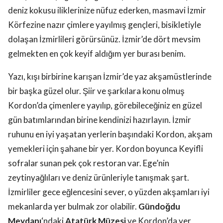
deniz kokusu iliklerinize nüfuz ederken, masmavi İzmir
Körfezine nazır çimlere yayılmış gençleri, bisikletiyle
dolaşan İzmirlileri görürsünüz. İzmir’de dört mevsim
gelmekten en çok keyif aldığım yer burası benim.
Yazı, kışı birbirine karışan İzmir’de yaz akşamüstlerinde
bir başka güzel olur. Şiir ve şarkılara konu olmuş
Kordon’da çimenlere yayılıp, görebileceğiniz en güzel
gün batımlarından birine kendinizi hazırlayın. İzmir
ruhunu en iyi yaşatan yerlerin başındaki Kordon, akşam
yemekleri için şahane bir yer. Kordon boyunca Keyifli
sofralar sunan pek çok restoran var. Ege’nin
zeytinyağlıları ve deniz ürünleriyle tanışmak şart.
İzmirliler gece eğlencesini sever, o yüzden akşamları iyi
mekanlarda yer bulmak zor olabilir.
Gündoğdu
Meydanı
‘ndaki
Atatürk Müzesi
ve
Kordon’da yer