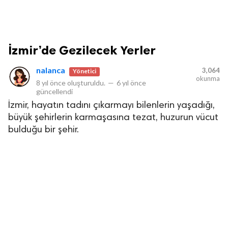
İzmir’de Gezilecek Yerler
nalanca
3,064
Yönetici
okunma
8 yıl önce
oluşturuldu.
—
6 yıl önce
güncellendi
İzmir, hayatın tadını çıkarmayı bilenlerin yaşadığı,
büyük şehirlerin karmaşasına tezat, huzurun vücut
bulduğu bir şehir.