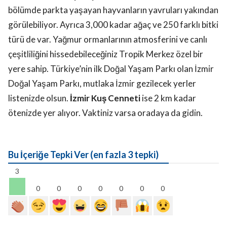
bölümde parkta yaşayan hayvanların yavruları yakından
görülebiliyor. Ayrıca 3,000 kadar ağaç ve 250 farklı bitki
türü de var. Yağmur ormanlarının atmosferini ve canlı
çeşitliliğini hissedebileceğiniz Tropik Merkez özel bir
yere sahip. Türkiye’nin ilk Doğal Yaşam Parkı olan İzmir
Doğal Yaşam Parkı, mutlaka İzmir gezilecek yerler
listenizde olsun.
İzmir Kuş Cenneti
ise 2 km kadar
ötenizde yer alıyor. Vaktiniz varsa oradaya da gidin.
Bu İçeriğe Tepki Ver (en fazla 3 tepki)
3
0
0
0
0
0
0
0