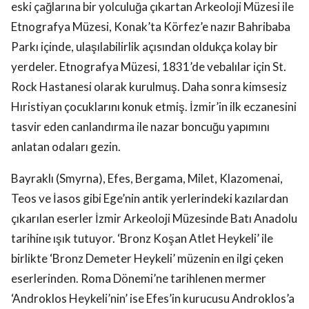
eski çağlarına bir yolculuğa çıkartan Arkeoloji Müzesi ile
Etnografya Müzesi, Konak’ta Körfez’e nazır Bahribaba
Parkı içinde, ulaşılabilirlik açısından oldukça kolay bir
yerdeler. Etnografya Müzesi, 1831’de vebalılar için St.
Rock Hastanesi olarak kurulmuş. Daha sonra kimsesiz
Hıristiyan çocuklarını konuk etmiş. İzmir’in ilk eczanesini
tasvir eden canlandırma ile nazar boncuğu yapımını
anlatan odaları gezin.
Bayraklı (Smyrna), Efes, Bergama, Milet, Klazomenai,
Teos ve İasos gibi Ege’nin antik yerlerindeki kazılardan
çıkarılan eserler İzmir Arkeoloji Müzesinde Batı Anadolu
tarihine ışık tutuyor. ‘Bronz Koşan Atlet Heykeli’ ile
birlikte ‘Bronz Demeter Heykeli’ müzenin en ilgi çeken
eserlerinden. Roma Dönemi’ne tarihlenen mermer
‘Androklos Heykeli’nin’ ise Efes’in kurucusu Androklos’a