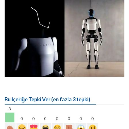
Bu İçeriğe Tepki Ver (en fazla 3 tepki)
3
0
0
0
0
0
0
0