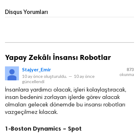
Disqus Yorumları
Yapay Zekâlı İnsansı Robotlar
Stajyer_Emir
873
okunma
10 ay önce
oluşturuldu.
—
10 ay önce
güncellendi
İnsanlara yardımcı olacak, işleri kolaylaştıracak,
insan bedenini zorlayan işlerde görev alacak
olmaları gelecek dönemde bu insansı robotları
vazgeçilmez kılacak.
1-Boston Dynamics – Spot