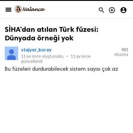
menu



SİHA’dan atılan Türk füzesi:
Dünyada örneği yok
stajyer_koray
481
okunma
11 ay önce
oluşturuldu.
—
11 ay önce
güncellendi
Bu füzeleri durdurabilecek sistem sayısı çok az